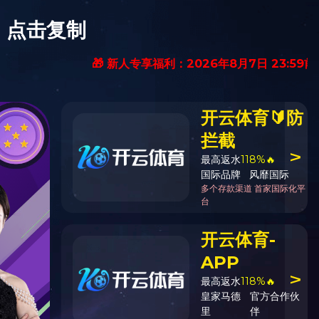
（中国）一站式服务官网
|
雷火
|